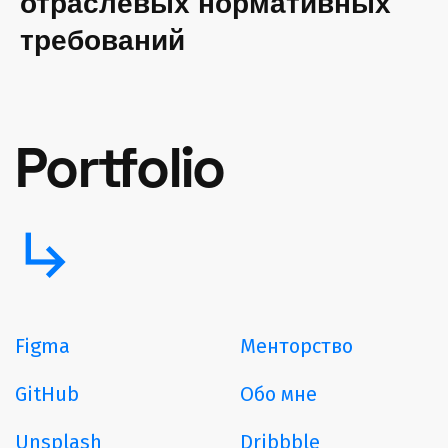
отраслевых нормативных
требований
Portfolio
subdirectory_arrow_right
Figma
Менторство
GitHub
Обо мне
Unsplash
Dribbble