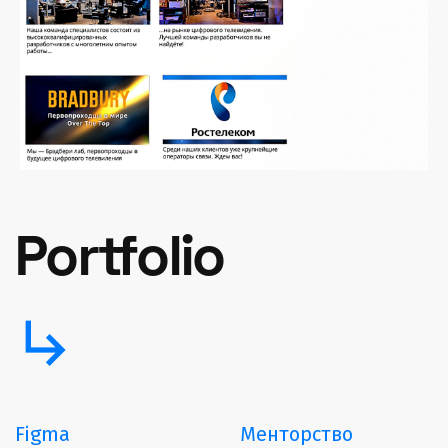
Portfolio
subdirectory_arrow_right
Figma
Менторство