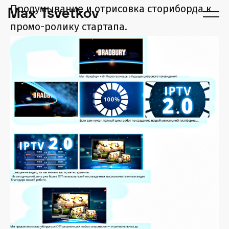
Продумывание и отрисовка сториборда к
Max Tsvetkov
промо-ролику стартапа.