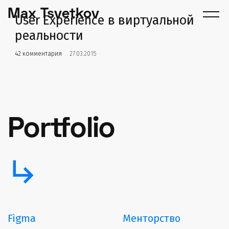
Max Tsvetkov
User Experience в виртуальной
реальности
42 комментария
27.03.2015
Portfolio
subdirectory_arrow_right
Figma
Менторство