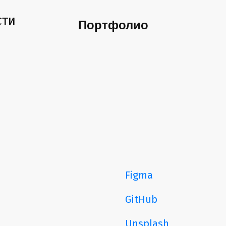
сти
Портфолио
Figma
GitHub
Unsplash