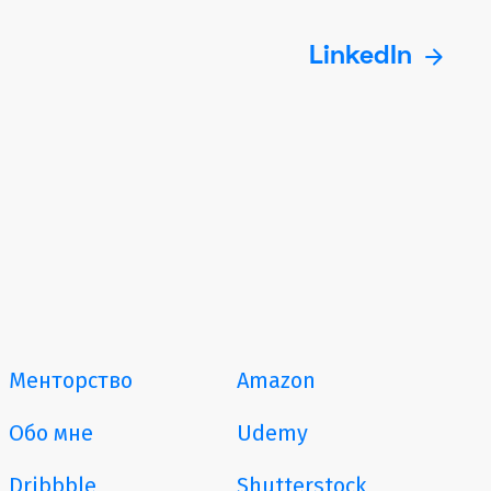
arrow_forward
LinkedIn
Менторство
Amazon
Обо мне
Udemy
Dribbble
Shutterstock