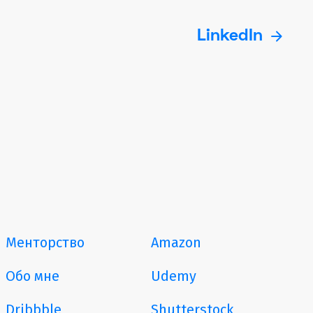
arrow_forward
LinkedIn
Менторство
Amazon
Обо мне
Udemy
Dribbble
Shutterstock