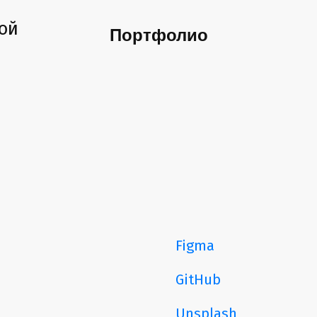
ой
Портфолио
Figma
GitHub
Unsplash