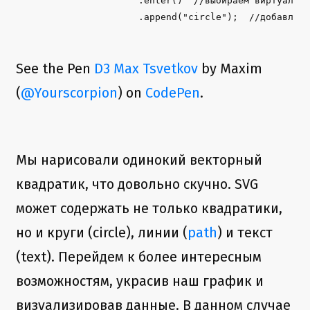
                   .enter()  //выбираем виртуальны
                   .append(
"
circle
"
);  //добавляем
See the Pen
D3 Max Tsvetkov
by Maxim
(
@Yourscorpion
) on
CodePen
.
Мы нарисовали одинокий векторный
квадратик, что довольно скучно. SVG
может содержать не только квадратики,
но и круги (circle), линии (
path
) и текст
(text). Перейдем к более интересным
возможностям, украсив наш график и
визуализировав данные. В данном случае