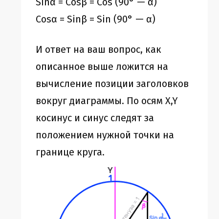
Sinα = Cosβ = Cos (90° — α)
Cosα = Sinβ = Sin (90° — α)
И ответ на ваш вопрос, как
описанное выше ложится на
вычисление позиции заголовков
вокруг диаграммы. По осям X,Y
косинус и синус следят за
положением нужной точки на
границе круга.