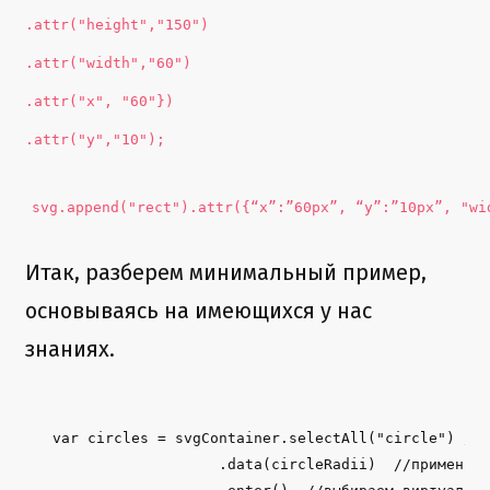
.attr("height","150")
.attr("width","60")
.attr("x", "60"})
.attr("y","10");
svg.append("rect").attr({“x”:”60px”, “y”:”10px”, "wi
Итак, разберем минимальный пример,
основываясь на имеющихся у нас
знаниях.
var
 circles = svgContainer.selectAll(
"
circle
"
) // 
                   .data(circleRadii)  //применяем