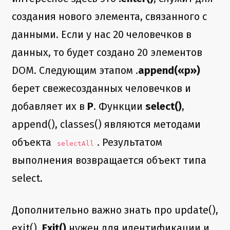
создания нового элемента, связанного с
данными. Если у нас 20 человечков в
данных, то будет создано 20 элементов
DOM. Следующим этапом .
append(«p»)
берет свежесозданных человечков и
добавляет их в
P
. Функции
select()
,
append(), classes() являются методами
объекта
. Результатом
selectAll
выполнения возвращается объект типа
select.
Дополнительно важно знать про update(),
exit().
Exit()
нужен для идентификации и