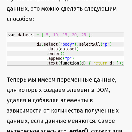
данных, это можно сделать следующим
способом:
var
 dataset 
=
[
5
,
10
,
15
,
20
,
25
]
;
			d3
.
select
(
"body"
)
.
selectAll
(
"p"
)
.
data
(
dataset
)
.
enter
(
)
.
append
(
"p"
)
.
text
(
function
(
d
)
{
return
 d
;
}
)
;
Теперь мы имеем переменные данные,
для которых создаем элементы DOM,
удаляя и добавляя элементы в
зависимости от количества полученных
данных, если данные меняются. Самое
интересное здесь это
.enter()
, служит для