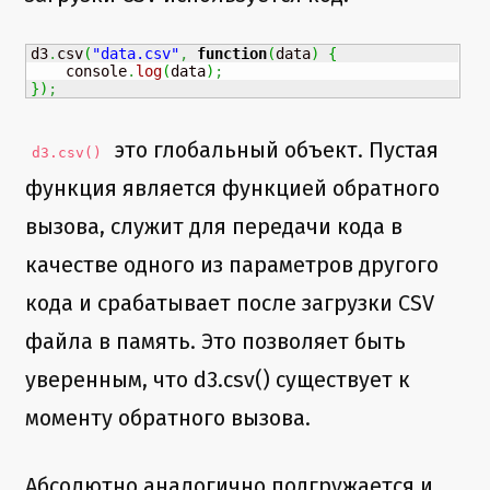
d3
.
csv
(
"data.csv"
,
function
(
data
)
{
    console
.
log
(
data
)
;
}
)
;
это глобальный объект. Пустая
d3.csv()
функция является функцией обратного
вызова, служит для передачи кода в
качестве одного из параметров другого
кода и срабатывает после загрузки CSV
файла в память. Это позволяет быть
уверенным, что d3.csv() существует к
моменту обратного вызова.
Абсолютно аналогично подгружается и