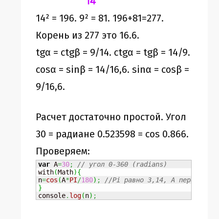
14² = 196. 9² = 81. 196+81=277.
Корень из 277 это 16.6.
tgα = ctgβ = 9/14. ctgα = tgβ = 14/9.
cosα = sinβ = 14/16,6. sinα = cosβ =
9/16,6.
Расчет достаточно простой. Угол
30 = радиане 0.523598 = cos 0.866.
Проверяем:
var
 A
=
30
;
// угол 0-360 (radians)
with
(
Math
)
{
n
=
cos
(
A
*
PI
/
180
)
;
//Pi равно 3,14, A переменная
}
console
.
log
(
n
)
;