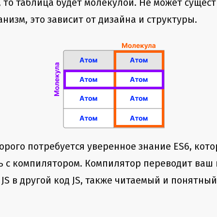
, то таблица будет молекулой. Не может сущес
анизм, это зависит от дизайна и структуры.
торого потребуется уверенное знание ES6, кот
ь с компилятором. Компилятор переводит ваш 
S в другой код JS, также читаемый и понятный