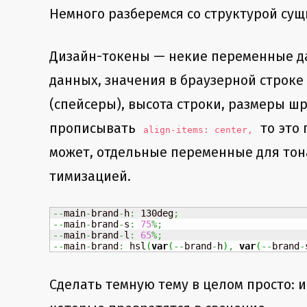
Немного разберемся со структурой сущ
Дизайн-токены — некие переменные да
данных, значения в браузерной строке 
(спейсеры), высота строки, размеры ш
прописывать
то это 
align-items: center,
может, отдельные переменные для тона
тимизацией.
--
main
-
brand
-
h
:
 130deg
;
--
main
-
brand
-
s
:
75
%;
--
main
-
brand
-
l
:
65
%;
--
main
-
brand
:
 hsl
(
var
(
--
brand
-
h
)
,
var
(
--
brand
-
Сделать темную тему в целом просто: и