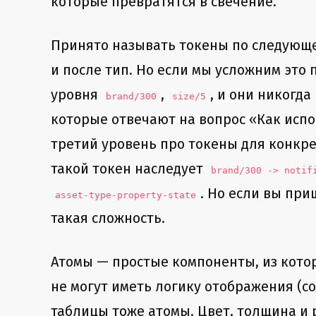
которые превратятся в свечение.
Принято называть токены по следующему
и после тип. Но если мы усложним это
уровня
,
, и они никогд
brand/300
size/5
которые отвечают на вопрос «Как испо
третий уровень про токены для конкр
такой токен наследует
brand/300 -> notif
. Но если вы при
asset-type-property-state
такая сложность.
Атомы — простые компоненты, из котор
не могут иметь логику отображения (со
таблицы тоже атомы. Цвет, толщина и 