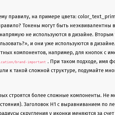
 правилу, на примере цвета: color_text_primar
 правило? Токены могут быть неэквивалентны 
а напрямую не используются в дизайне. Вторым
льзовать?», и они уже используются в дизайн
етных компонентов, например, для кнопок с и
. При таком подходе, имя 
ication/brand-important
шли к такой сложной структуре, подумайте мно
ых строятся более сложные компоненты. Не мо
стояния). Заголовок H1 с выравниванием по ле
радиусы скругления у иконки меняются за счет