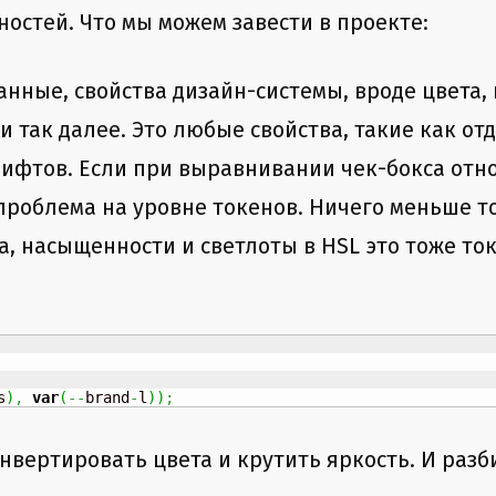
ностей. Что мы можем завести в проекте:
нные, свойства дизайн-системы, вроде цвета,
и так далее. Это любые свойства, такие как от
рифтов. Если при выравнивании чек-бокса отн
проблема на уровне токенов. Ничего меньше т
, насыщенности и светлоты в HSL это тоже т
s
)
,
var
(
--
brand
-
l
)
)
;
нвертировать цвета и крутить яркость. И разб