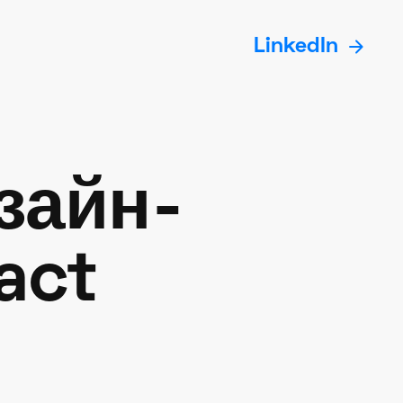
arrow_forward
LinkedIn
зайн-
act