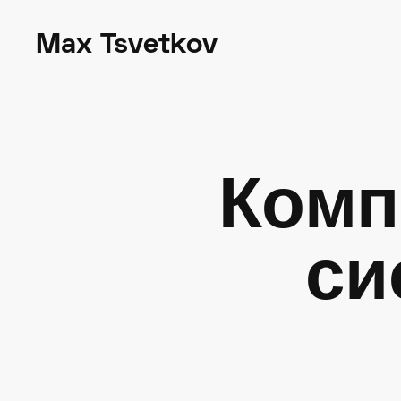
Max Tsvetkov
Комп
си