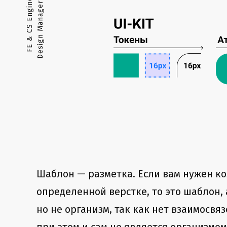
d
F
E
&
C
S
E
n
g
i
n
e
e
r
•
A
n
a
l
y
s
t
•
D
e
s
i
g
n
M
a
n
a
g
e
r
•
U
X
T
e
a
m
L
e
a
Шаблон — разметка. Если вам нужен к
определенной верстке, то это шаблон,
но не организм, так как нет взаимосв