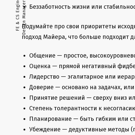
d
F
E
&
C
S
E
n
g
i
n
e
e
r
•
A
n
a
l
y
s
t
•
D
e
s
i
g
n
M
a
n
a
g
e
r
•
U
X
T
e
a
m
L
e
a
Беззаботность жизни или стабильно
Подумайте про свои приоритеты исходя
подход Майера, что больше подходит д
Общение — простое, высокоуровнево
Оценка — прямой негативный фидбе
Лидерство — эгалитарное или иерар
Доверие — основано на задачах, ил
Принятие решений — сверху вниз ил
Степень толерантности к несогласи
Планирование — быть гибким или с
Убеждение — дедуктивные методы (г