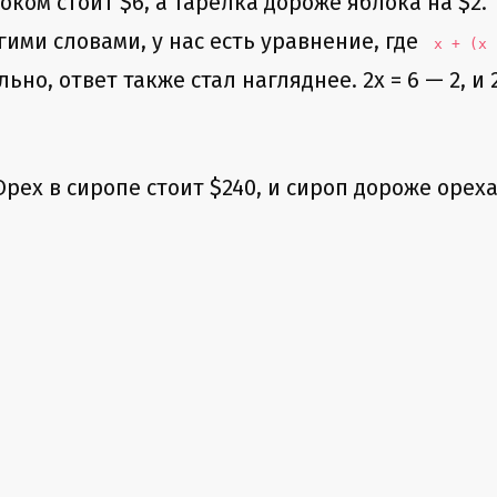
оком стоит $6, а тарелка дороже яблока на $2. 
гими словами, у нас есть уравнение, где
x + (x 
о, ответ также стал нагляднее. 2x = 6 — 2, и 2
рех в сиропе стоит $240, и сироп дороже ореха