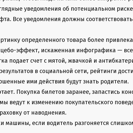
аглядные уведомления об потенциальном риск
офта. Все уведомления должны соответствовать 
артинку определенного товара более привлека
Плацебо-эффект, искаженная инфографика — все
ка подает счет с мятой, жвачкой и антибкатер
езультатов в социальной сети, рейтинги дост
ершенные ими действия будут знать родители.
отает. Покупка билетов заранее, запастись к
мы ведут к изменению покупательского поведе
раховку от наводнения.
ки машины, если водитель разгоняется слишко