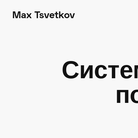
Max Tsvetkov
Систе
п