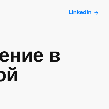
arrow_forward
LinkedIn
ение в
ой