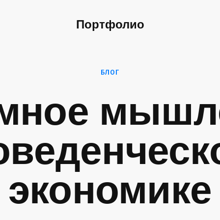
Портфолио
БЛОГ
мное мышл
оведенческ
экономике