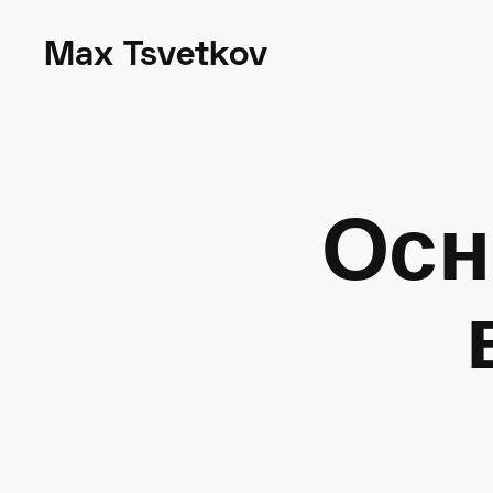
Max Tsvetkov
Осн