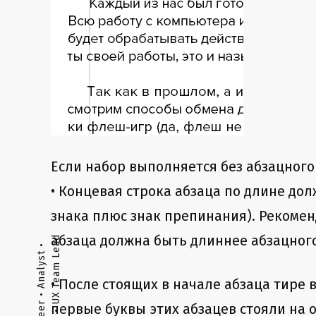
Если набор выполняется без абзацного
• Концевая строка абзаца по длине до
знака плюс знак препинания). Рекомен
абзаца должна быть длиннее абзацного 
• После стоящих в начале абзаца тир
первые буквы этих абзацев стояли на