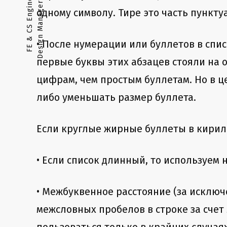
d
F
E
&
C
S
E
n
g
i
n
e
e
r
•
A
n
a
l
y
s
t
•
D
e
s
i
g
n
M
a
n
a
g
e
r
•
U
X
T
e
a
m
L
e
a
одному символу. Тире это часть пункт
• После нумерации или буллетов в сп
первые буквы этих абзацев стояли на 
цифрам, чем простым буллетам. Но в ц
либо уменьшать размер буллета.
Если круглые жирные буллеты в кирил
• Если список длинный, то используем
• Межбуквенное расстояние (за исклю
межсловных пробелов в строке за счет