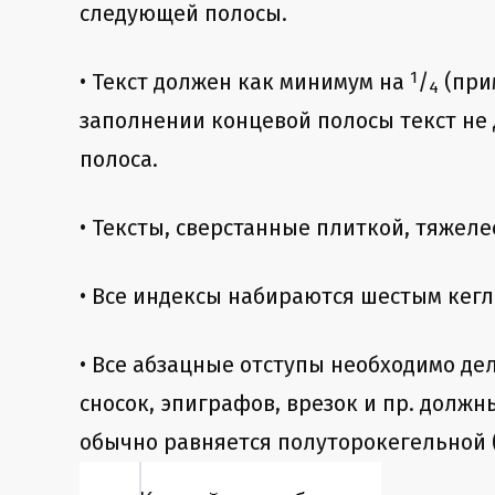
следующей полосы.
1
• Текст должен как минимум на
/
(при
4
заполнении концевой полосы текст не 
полоса.
• Тексты, сверстанные плиткой, тяжел
• Все индексы набираются шестым кегл
• Все абзацные отступы необходимо де
сносок, эпиграфов, врезок и пр. должн
обычно равняется полуторокегельной (