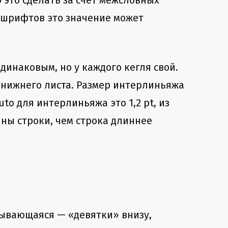
 это сделать за счет межсловных
х шрифтов это значение может
инаковым, но у каждого кегля свой.
 нижнего листа. Размер интерлиньяжа
to для интерлиньяжа это 1,2 pt, из
ины строки, чем строка длиннее
рывающаяся — «девятки» внизу,