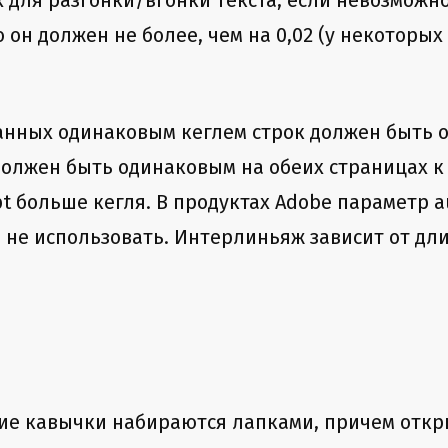
 для разгонки/вгонки текста, если невозможно
 он должен не более, чем на 0,02 (у некоторы
анных одинаковым кеглем строк должен быть од
олжен быть одинаковым на обеих страницах к
t больше кегля. В продуктах Adobe параметр au
не использовать. Интер­ли­ньяж зависит от дл
ние кавычки набираются лапками, причем отк