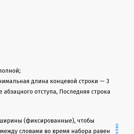
полной;
нимальная длина концевой строки — 3
е абзацного отступа, Последняя строка
й ширины (фиксированные), чтобы
 между словами во время набора равен