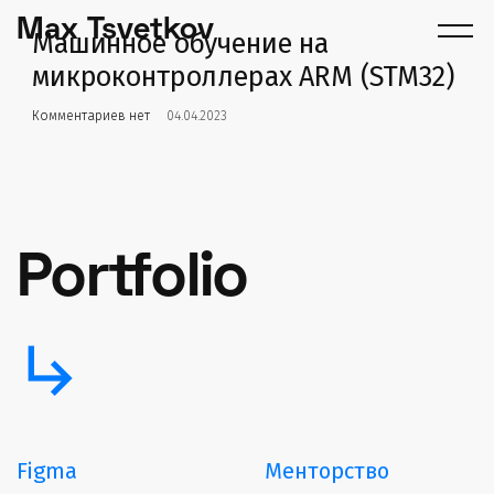
Max Tsvetkov
Машинное обучение на
микроконтроллерах ARM (STM32)
Комментариев нет
04.04.2023
Portfolio
subdirectory_arrow_right
Figma
Менторство